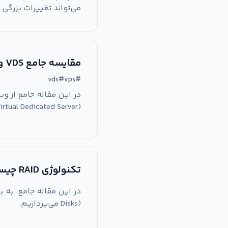
می‌تواند تغییرات بزرگی 
مقایسه جامع VDS و VPS: کدام سرور برای کسب‌وکار شما مناسب‌تر است؟
vds
#
vps
#
(Virtual Dedicated Server) و VPS (Virtual Private Server) می‌پرد
تکنولوژی RAID چیست و چگونه کار می‌کند؟
Disks) می‌پردازیم.