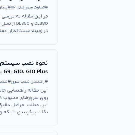
#
تفاوت سرورهای HP
#
پرداز
در زمینه سخت‌افزار، ع
G8، G9، G10، G10 Plus
#
راهنمای نصب سرور
#
نصب ESXi بر روی 
نکات پیکربندی شبکه و RAID برای هر نسل از سروره