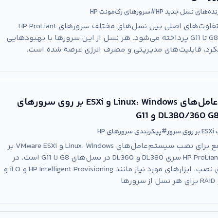
نده‌های نسل جدید HP
#
سرورهای رک‌مونت HP
در این مقاله به بررسی تفاوت‌های اصلی بین نسل‌های مختلف سرورهای HP ProLiant
DL380 و DL360 از نسل G8 تا G11 پرداخته می‌شود. هر نسل از این سرورها با بهبودهایی
ملکرد، قابلیت‌های مدیریتی و مصرف انرژی عرضه شده است.
نحوه نصب سیستم‌عامل‌های Linux، Windows و ESXi بر روی سرورهای
DL380/360  و G11
سرور
#
پیکربندی سرورهای HP
این مقاله راهنمایی جامع برای نصب سیستم‌عامل‌های Linux، Windows و VMware ESXi بر
روی سرورهای محبوب HP ProLiant سری DL380 و DL360 در نسل‌های G8 تا G11 است. در
این مطلب، مراحل دقیق نصب، ابزارهای مورد نیاز مانند HP Intelligent Provisioning و iLO و
ا