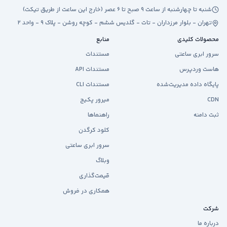
شنبه تا چهارشنبه از ساعت ۹ صبح تا ۶ عصر (خارج این ساعت از طریق تیکت)
تهران - بلوار مرزداران - تات - گلدیس ششم - کوچه روشن - پلاک ۹ - واحد ۲
محصولات کلیدی
منابع
سرور ابری ساعتی
مستندات
هاست وردپرس
مستندات API
پایگاه داده مدیریت‌شده
مستندات CLI
CDN
میرور پکیج
ثبت دامنه
راهنماها
کلود کرگدن
سرور ابری ساعتی
وبلاگ
قیمت‌گذاری
همکاری در فروش
شرکت
درباره ما