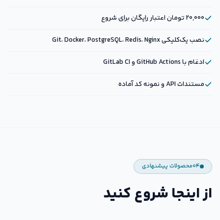
۲۰,۰۰۰ تومان اعتبار رایگان برای شروع
نصب یک‌کلیکی Git، Docker، PostgreSQL، Redis، Nginx
ادغام با GitHub Actions و GitLab CI
مستندات API و نمونه کد آماده
۰۴
محصولات پیشنهادی
از اینجا شروع کنید