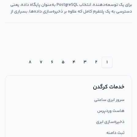
برای یک توسعه‌دهنده، انتخاب PostgreSQL به‌عنوان پایگاه داده، یعنی
دسترسی به یک پلتفرم کامل که علاوه بر ذخیره‌سازی داده‌ها، بسیاری از
نیازهای جانبی را هم برطرف می‌کند. این یعنی توسعه سریع‌تر، کاهش
هزینه زیرساخت، و تمرکز بیشتر روی ساخت محصول به جای مدیریت
ابزارهای متعدد.
۸
۷
۶
۵
۴
۳
۲
۱
خدمات کرگدن
سرور ابری ساعتی
هاست وردپرس
ذخیره‌سازی ابری
ثبت دامنه