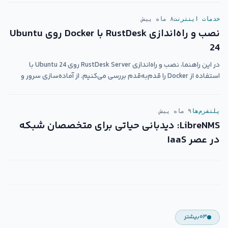
خدمات اینترنت
۸ ماه پیش
نصب و راه‌اندازی RustDesk با Docker روی Ubuntu
24
در این راهنما، نصب و راه‌اندازی RustDesk Server روی Ubuntu 24 با
استفاده از Docker را قدم‌به‌قدم بررسی می‌کنیم. از آماده‌سازی سرور و
دامنه شروع می‌کنیم، کانتینرهای hbbs و hbbr را به‌صورت پایدار اجرا
می‌کنیم، تنظیمات فایروال و HTTPS را انجام می‌دهیم و در پایان، اتصال
کلاینت‌ها و نکات نگهداری سرویس را توضیح می‌دهیم. هدف این مقاله
پلتفرم‌ها
۹ ماه پیش
این است که بدون ابهام و با کمترین آزمون‌وخطا، یک سرور RustDesk
LibreNMS: دیدبانی حیاتی برای متخصصان شبکه
عملیاتی و امن داشته باشید.
در عصر IaaS
۰۳
بیشتر