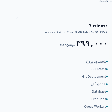
Business
۴ Core · ۴ GB RAM · ۸۰ GB SSD · ترافیک نامحدود
۳۹۹,۰۰۰
تومان/ماه
نامحدود پروژه
SSH Access
Git Deployment
SSL رایگان
Database
Cron Jobs
Queue Workers