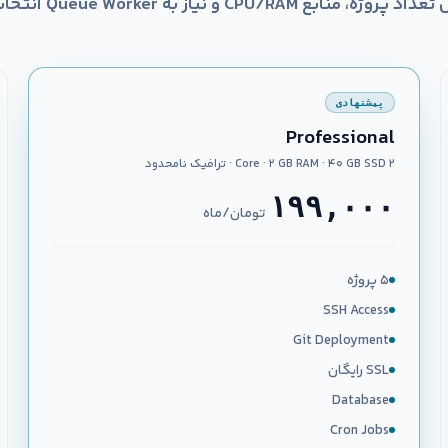
، منابع CPU/RAM و نیاز به Queue Worker انتخاب کنید.
پیشنهادی
Professional
۲ Core · ۲ GB RAM · ۴۰ GB SSD · ترافیک نامحدود
۱۹۹,۰۰۰
تومان/ماه
۵ پروژه
SSH Access
Git Deployment
SSL رایگان
Database
Cron Jobs