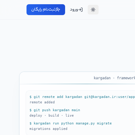
ورود
ثبت‌نام رایگان
kargadan · framewor
$ git remote add kargadan git@kargadan.ir:user/ap
remote added
$ git push kargadan main
deploy · build · live
$ kargadan run python manage.py migrate
migrations applied