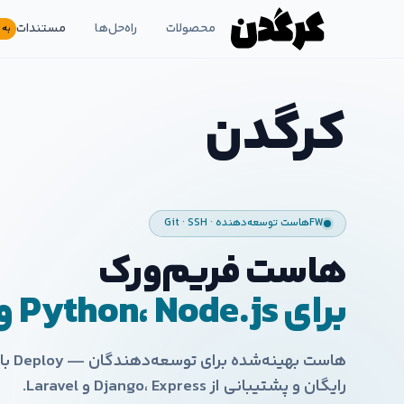
محصولات
راه‌حل‌ها
مستندات
به 
کرگدن
FW
هاست توسعه‌دهنده · Git · SSH
هاست فریم‌ورک
برای Python، Node.js و Laravel
رایگان و پشتیبانی از Django، Express و Laravel.