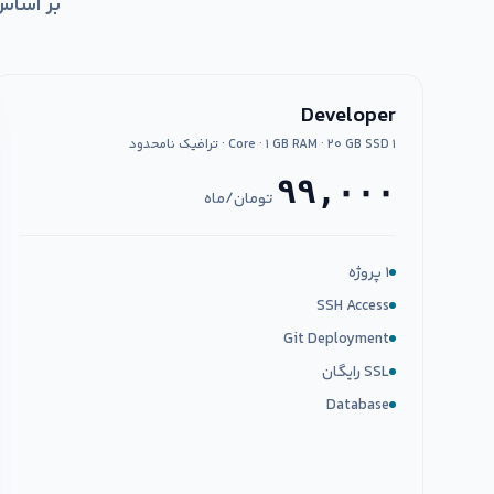
بر اساس تعداد پروژه
Developer
۱ Core · ۱ GB RAM · ۲۰ GB SSD · ترافیک نامحدود
۹۹,۰۰۰
تومان/ماه
۱ پروژه
SSH Access
Git Deployment
SSL رایگان
Database