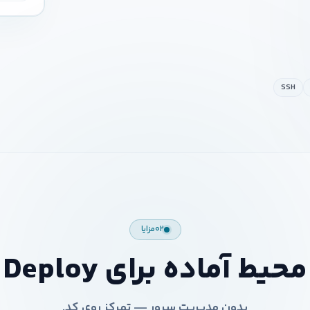
SSH
۰۲
مزایا
محیط آماده برای Deploy
بدون مدیریت سرور — تمرکز روی کد.