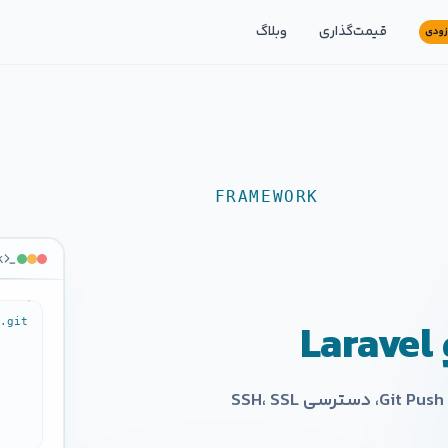
قیمت‌گذاری
وبلاگ
زودی
FRAMEWORK
KARGADAN
k
·
FRAMEWORK
p.git
هاست بهینه‌شده برای توسعه‌دهندگان — Deploy با Git Push، دسترسی SSH، SSL