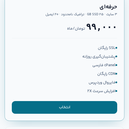
حرفه‌ای
۳ سایت · ۲۵ GB SSD · ترافیک نامحدود · ۲۰ ایمیل
۹۹,۰۰۰
تومان/ماه
SSL رایگان
پشتیبان‌گیری روزانه
cPanel فارسی
CDN رایگان
فایروال وردپرس
افزایش سرعت ۲X
انتخاب