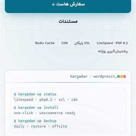
سفارش هاست
مستندات
LiteSpeed · PHP 8.2
SSL رایگان
CDN
Redis Cache
پشتیبان‌گیری روزانه
KARGADAN
kargadan · wordpress
·
WORDPRESS
$ kargadan wp status
litespeed · php8.2 · ssl · cdn
$ kargadan wp install
one-click · woocommerce ready
$ kargadan wp backup
daily · restore · offsite