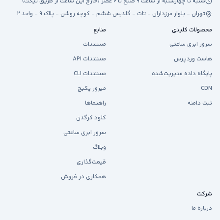
شنبه تا چهارشنبه از ساعت ۹ صبح تا ۶ عصر (خارج این ساعت از طریق تیکت)
تهران - بلوار مرزداران - تات - گلدیس ششم - کوچه روشن - پلاک ۹ - واحد ۲
محصولات کلیدی
منابع
سرور ابری ساعتی
مستندات
هاست وردپرس
مستندات API
پایگاه داده مدیریت‌شده
مستندات CLI
CDN
میرور پکیج
ثبت دامنه
راهنماها
کلود کرگدن
سرور ابری ساعتی
وبلاگ
قیمت‌گذاری
همکاری در فروش
شرکت
درباره ما