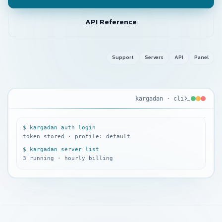
API Reference
Support
Servers
API
Panel
kargadan · cli
KARGADAN
· CLI
$ kargadan auth login
token stored · profile: default
$ kargadan server list
3 running · hourly billing