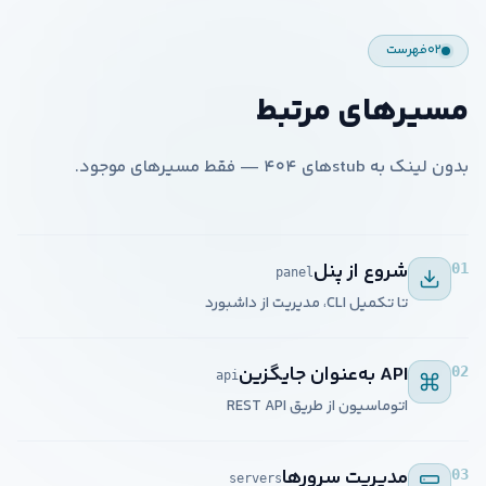
۰۲
فهرست
مسیرهای مرتبط
بدون لینک به stubهای ۴۰۴ — فقط مسیرهای موجود.
شروع از پنل
01
panel
تا تکمیل CLI، مدیریت از داشبورد
API به‌عنوان جایگزین
02
api
اتوماسیون از طریق REST API
مدیریت سرورها
03
servers