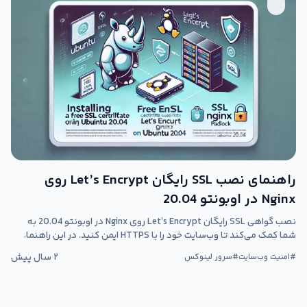
راهنمای نصب SSL رایگان Let’s Encrypt روی
Nginx در اوبونتو 20.04
نصب گواهی SSL رایگان Let’s Encrypt روی Nginx در اوبونتو 20.04 به
شما کمک می‌کند تا وب‌سایت خود را با HTTPS ایمن کنید. در این راهنما،
مراحل نصب Certbot، پیکربندی Nginx، دریافت گواهی و تمدید خودکار را
۲ سال پیش
#
امنیت وب‌سایت
#
سرور لینوکس
به‌طور کامل آموزش داده‌ایم.