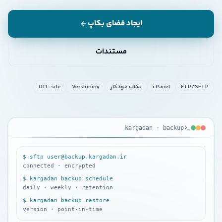
ایجاد فضای بکاپ
مستندات
FTP/SFTP
cPanel
بکاپ خودکار
Versioning
Off-site
kargadan · backup
KARGADAN
· BACKUP
$ sftp user@backup.kargadan.ir
connected · encrypted
$ kargadan backup schedule
daily · weekly · retention
$ kargadan backup restore
version · point-in-time