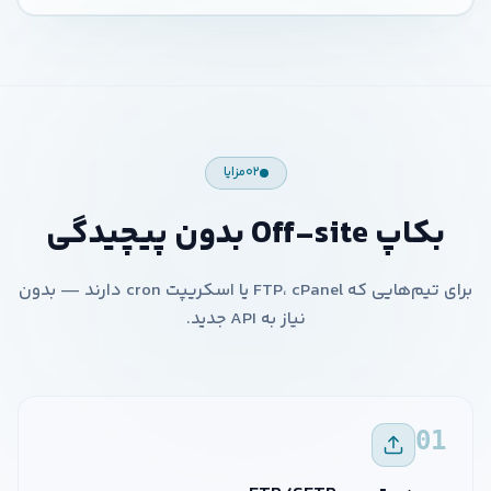
۰۲
مزایا
بکاپ Off-site بدون پیچیدگی
برای تیم‌هایی که FTP، cPanel یا اسکریپت cron دارند — بدون
نیاز به API جدید.
01