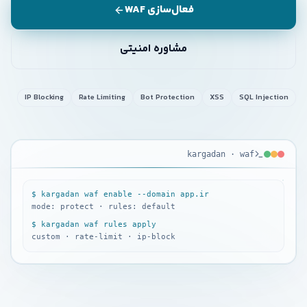
فعال‌سازی WAF
مشاوره امنیتی
IP Blocking
Rate Limiting
Bot Protection
XSS
SQL Injection
kargadan · waf
KARGADAN
· WAF
$ kargadan waf enable --domain app.ir
mode: protect · rules: default
$ kargadan waf rules apply
custom · rate-limit · ip-block