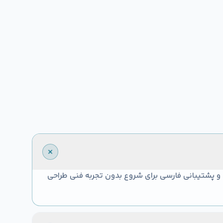
بله. پنل cPanel ساده، نصب یک‌کلیکی CMS و پشتیبانی فارسی برای شروع بدون تجربه فنی طراحی