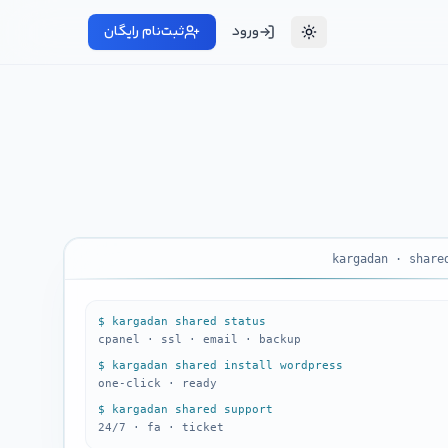
ورود
ثبت‌نام رایگان
kargadan · share
$ kargadan shared status
cpanel · ssl · email · backup
$ kargadan shared install wordpress
one-click · ready
$ kargadan shared support
24/7 · fa · ticket