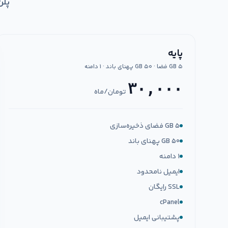
پلن
پایه
۵ GB فضا · ۵۰ GB پهنای باند · ۱ دامنه
۳۰,۰۰۰
تومان/ماه
۵ GB فضای ذخیره‌سازی
۵۰ GB پهنای باند
۱ دامنه
ایمیل نامحدود
SSL رایگان
cPanel
پشتیبانی ایمیل